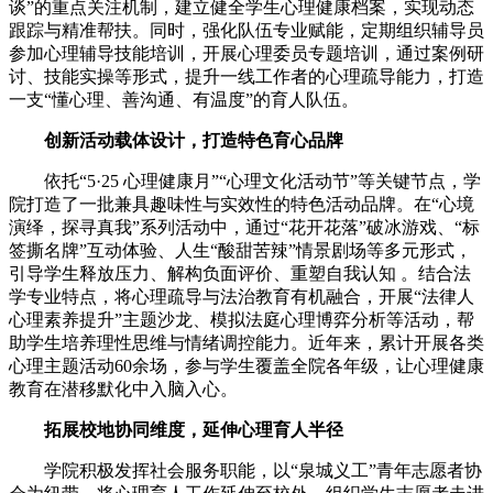
谈”的重点关注机制，建立健全学生心理健康档案，实现动态
跟踪与精准帮扶。同时，强化队伍专业赋能，定期组织辅导员
参加心理辅导技能培训，开展心理委员专题培训，通过案例研
讨、技能实操等形式，提升一线工作者的心理疏导能力，打造
一支“懂心理、善沟通、有温度”的育人队伍。
创新活动载体设计，打造特色育心品牌
依托“5·25 心理健康月”“心理文化活动节”等关键节点，学
院打造了一批兼具趣味性与实效性的特色活动品牌。在“心境
演绎，探寻真我”系列活动中，通过“花开花落”破冰游戏、“标
签撕名牌”互动体验、人生“酸甜苦辣”情景剧场等多元形式，
引导学生释放压力、解构负面评价、重塑自我认知 。结合法
学专业特点，将心理疏导与法治教育有机融合，开展“法律人
心理素养提升”主题沙龙、模拟法庭心理博弈分析等活动，帮
助学生培养理性思维与情绪调控能力。近年来，累计开展各类
心理主题活动60余场，参与学生覆盖全院各年级，让心理健康
教育在潜移默化中入脑入心。
拓展校地协同维度，延伸心理育人半径
学院积极发挥社会服务职能，以“泉城义工”青年志愿者协