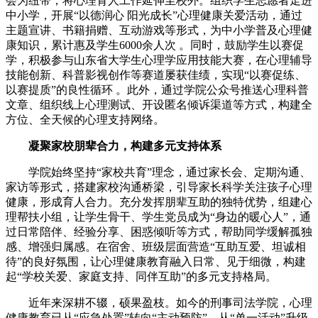
会为纽带，将心理育人工作延伸至校外。组织学生志愿者走进
中小学，开展“以德润心 阳光成长”心理健康关爱活动，通过
主题宣讲、书籍捐赠、互动游戏等形式，为中小学普及心理健
康知识，累计惠及学生6000余人次 。同时，鼓励学生以赛促
学，积极参与山东省大学生心理学应用技能大赛，在心理辅导
技能创新、科普影视创作等赛道屡获佳绩，实现“以赛促练、
以赛提质”的良性循环 。此外，通过学院公众号推送心理科普
文章、组织线上心理测试、开设匿名倾诉渠道等方式，构建全
方位、全天候的心理支持网络。
凝聚家校朋辈合力，构建多元支持体系
学院始终坚持“家校共育”理念，通过家长会、定期沟通、
家访等形式，搭建家校沟通桥梁，引导家长科学关注孩子心理
健康，形成育人合力。充分发挥朋辈互助的独特优势，组建心
理帮扶小组，让学生骨干、学生党员成为“身边的暖心人”，通
过日常陪伴、经验分享、困惑倾听等方式，帮助同学缓解孤独
感、增强归属感。在宿舍、班级层面营造“互助互爱、坦诚相
待”的良好氛围，让心理健康教育融入日常、见于细微，构建
起“学校关爱、家庭支持、同伴互助”的多元支持格局。
近年来深耕不辍，硕果盈枝。如今的刑事司法学院，心理
健康教育已从“应急处置”转向“主动预防”，从“单一活动”升级