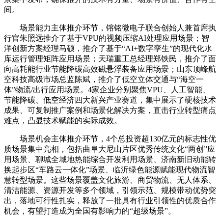
间。
场景能力主体推介环节，镕铭微电子联合创始人兼首席执
行官朱照远推介了基于VPU的视频压缩AI处理应用场景；智
洋创新方案经理马硕，推介了基于“AI+数字孪生”的现代化水
库运行管理矩阵应用场景；天瑞重工总经理郑铁民，推介了面
向高耗能行业节能降碳高效磁悬浮装备应用场景；山东顶峰航
空科技高级市场总监陈斌，推介了低空立体交通与“海空一
体”物流/出行应用场景。4家企业分别聚焦VPU、人工智能、
节能降碳、低空经济四大新兴产业赛道，集中展示了硬核技术
成果、可复制推广案例和场景化解决方案，直击行业转型痛点
难点，凸显技术赋能的实际成效。
场景机会主体推介环节，4个总投资超130亿元的标志性优
质场景集中亮相，包括曲阜大尼山片区优秀传统文化“两创”应
用场景、聊城全域地热能综合开发利用场景、济南新旧动能转
换起步区“车路云一体化”场景、临沂绿色能源赋能现代物流智
慧转型场景。这些场景覆盖文化旅游、商贸物流、无人体系、
清洁能源、资源开发等多个领域，引领示范、规模带动优势突
出，落地可行性扎实，释放了一批具有行业引领性的优质合作
机会，有望打造成为全国有影响力的“超级场景”。