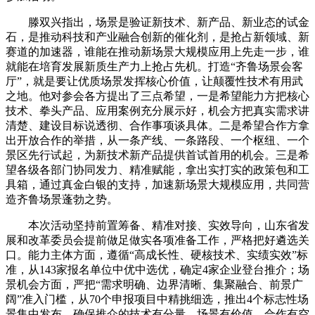
滕双兴指出，场景是验证新技术、新产品、新业态的试金
石，是推动科技和产业融合创新的催化剂，是抢占新领域、新
赛道的加速器，谁能在推动新场景大规模应用上先走一步，谁
就能在培育发展新质生产力上抢占先机。打造“齐鲁场景会客
厅”，就是要让优质场景发挥核心价值，让颠覆性技术有用武
之地。他对参会各方提出了三点希望，一是希望能力方把核心
技术、拳头产品、应用案例充分展示好，机会方把真实需求讲
清楚、建设目标说透彻、合作事项谈具体。二是希望合作方拿
出开放合作的举措，从一条产线、一条路段、一个枢纽、一个
景区先行试起，为新技术新产品提供首试首用的机会。三是希
望各级各部门协同发力、精准赋能，拿出实打实的政策包和工
具箱，通过真金白银的支持，加速新场景大规模应用，共同营
造齐鲁场景蓬勃之势。
本次活动坚持前置筹备、精准对接、实效导向，山东省发
展和改革委员会提前做足做实各项准备工作，严格把好遴选关
口。能力主体方面，遵循“高成长性、硬核技术、实绩实效”标
准，从143家报名单位中优中选优，确定4家企业登台推介；场
景机会方面，严把“需求明确、边界清晰、集聚融合、前景广
阔”准入门槛，从70个申报项目中精挑细选，推出4个标志性场
景集中发布，确保推介的技术有分量、场景有价值、合作有空