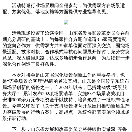
活动特邀行业场景顾问全程参与，为供需双方在场景适
配、方案优化、落地实施等方面提供专业指导意见。
活动现场设置了洽谈专区，山东省发展和改革委员会在前
期充分调研的基础上，为每家推介方靶向邀请3-5家高度适配
的意向合作方，供需双方共39家单位面对面深入交流，围绕场
景适配、技术对接、合作模式等核心问题展开探讨，充分交换
意见、深入碰撞思路，达成多项初步合作意向，为后续进一步
深化合作创造了良好条件。
本次对接会是山东省深化场景创新工作的重要举措，也
是“齐鲁场景会客厅”品牌的首次亮相。山东是全国较早系统布
局场景创新的省份之一，自2024年以来，已搭建省级“场景服
务大厅”，累计发布292项场景清单，实施83个场景攻关项目，
安排9000余万元专项资金予以扶持，培育形成了一批标志性场
景。今年又印发了《关于支持场景培育开放应用推动新质生产
力突破发展的行动方案》，高起点、系统性部署实施全领域场
景拓展行动。
下一步，山东省发展和改革委员会将持续做实做深“齐鲁