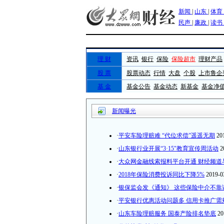
新闻曝光
·
平安车险理赔难 “代位求偿”遥遥无期
20
·
山东银行业开展“3·15"教育宣传周活动
2
·
大众网金融线索报料平台开通 财经频道
·
2018年保险消费投诉同比下降5%
2019-0
·
银保监会发《通知》 这些保险中介不靠
·
平安银行优惠活动问题多 信用卡推广需
·
山东车险理赔服务 国泰产险排名垫底
20