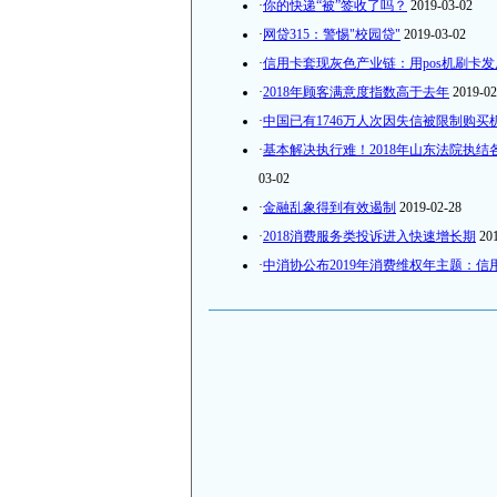
·
你的快递“被”签收了吗？
2019-03-02
·
网贷315：警惕"校园贷"
2019-03-02
·
信用卡套现灰色产业链：用pos机刷卡
·
2018年顾客满意度指数高于去年
2019-02
·
中国已有1746万人次因失信被限制购买
·
基本解决执行难！2018年山东法院执结各类案
03-02
·
金融乱象得到有效遏制
2019-02-28
·
2018消费服务类投诉进入快速增长期
20
·
中消协公布2019年消费维权年主题：信