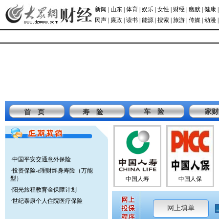
新闻
|
山东
|
体育
|
娱乐
|
女性
|
财经
|
幽默
|
健康
民声
|
廉政
|
读书
|
能源
|
搜索
|
旅游
|
传媒
|
动漫
车 险
家财
首 页
寿 险
·
中国平安交通意外保险
·
投资保险-e理财终身寿险（万能
型）
中国人寿
中国人保
·
阳光旅程教育金保障计划
·
世纪泰康个人住院医疗保险
网上填单