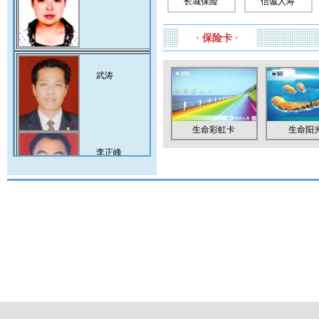
长城保险
信诚人寿
· 保险卡 ·
武涛
生命彩虹卡
生命阳光.
李正峰
王颖