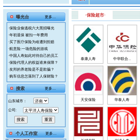
·保险超市·
曝光台
更多....
·
保险业偷逃税六大黑招曝光
·
年初退保 被扣一年费用
·
买了医疗保险为啥遭到拒赔
·
航意险:一场危险的游戏
·
中国人寿如此对待自己的员工
泰康人寿
中华联合...
·
保险代理人的权益谁来保障？
武涛
·
友邦的养老险是不是欺骗？
·
购车信息怎落到了人保财险？
搜索
更多....
李正峰
天安保险
华泰人寿
山东城市：
公司:
王颖
个人工作室
更多....