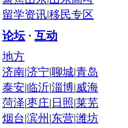
留学资讯
|
移民专区
论坛
·
互动
地方
济南
|
济宁
|
聊城
|
青岛
泰安
|
临沂
|
淄博
|
威海
菏泽
|
枣庄
|
日照
|
莱芜
烟台
|
滨州
|
东营
|
潍坊