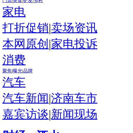
门票
|
美食
|
驴友
|
乡村
家电
打折促销
|
卖场资讯
本网原创
|
家电投诉
消费
聚焦
|
曝光
|
品牌
汽车
汽车新闻
|
济南车市
嘉宾访谈
|
新闻现场