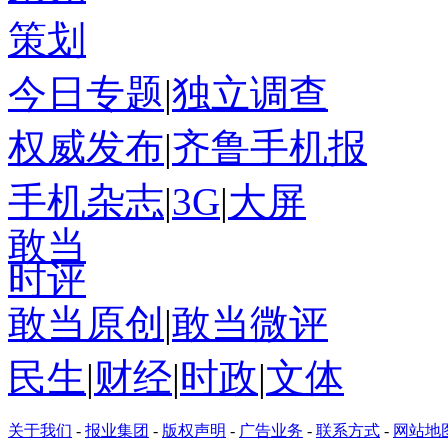
策划
今日专题
|
独立调查
权威发布
|
齐鲁手机报
手机杂志
|
3G
|
大屏
敢当
时评
敢当原创
|
敢当微评
民生
|
财经
|
时政
|
文体
关于我们
-
报业集团
-
版权声明
-
广告业务
-
联系方式
-
网站地