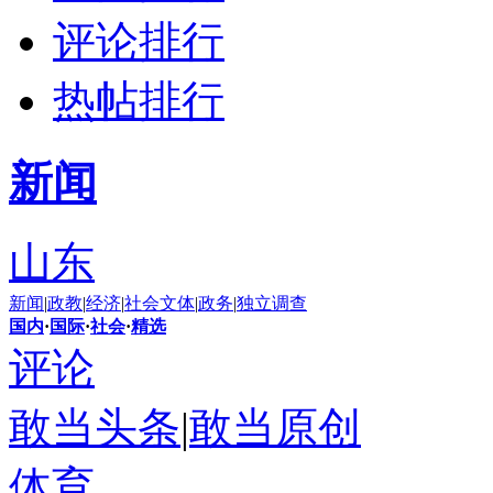
评论排行
热帖排行
新闻
山东
新闻
|
政教
|
经济
|
社会
文体
|
政务
|
独立调查
国内
·
国际
·
社会
·
精选
评论
敢当头条
|
敢当原创
体育