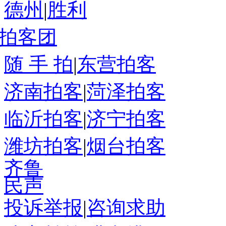
德州
|
胜利
拍客团
随 手 拍
|
东营拍客
济南拍客
|
菏泽拍客
临沂拍客
|
济宁拍客
潍坊拍客
|
烟台拍客
齐鲁
民声
投诉举报
|
咨询求助