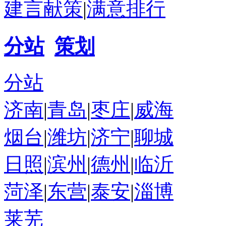
建言献策
|
满意排行
分站
策划
分站
济南
|
青岛
|
枣庄
|
威海
烟台
|
潍坊
|
济宁
|
聊城
日照
|
滨州
|
德州
|
临沂
菏泽
|
东营
|
泰安
|
淄博
莱芜