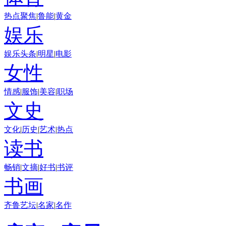
热点聚焦
|
鲁能
|
黄金
娱乐
娱乐头条
|
明星
|
电影
女性
情感
|
服饰
|
美容
|
职场
文史
文化
|
历史
|
艺术
|
热点
读书
畅销
|
文摘
|
好书
|
书评
书画
齐鲁艺坛
|
名家
|
名作