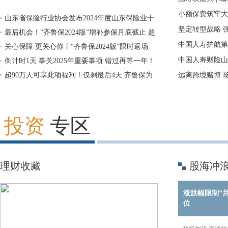
健康“防护堤”
小额保费筑牢大
山东省保险行业协会发布2024年度山东保险业十
公司30万元理
坚定转型战略 
大典型赔案
最后机会！“齐鲁保2024版”增补参保月底截止 超
2026年年中工
中国人寿护航第
百万市民已参保
关心保障 更关心你丨“齐鲁保2024版”限时返场
融力量赋能青春
中国人寿财险山
倒计时1天 事关2025年重要事项 错过再等一年！
超90万人可享此项福利！仅剩最后4天 齐鲁保为
兴民生 赋能市
远离跨境赌博 
你的健康兜底
公司德州中支走
投资
专区
理财收藏
股海冲
涨跌幅限制“并
位