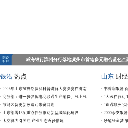
图说
威海银行滨州分行落地滨州市首笔多元融合蓝色金
财经
钱沿
热点
山东
财经
2026年山东省自然资源科普讲解大赛决赛在济南
书香润银龄 保
成功举办
商务部：进一步发挥电商联通生产消费、线上线
老”系列活动
“大医在行动
下等独特优势
节能装备更新改造迎来窗口期
“直通非洲”
山东部署15项重点任务推动新型城镇化建设
2000余支
太空算力引关注 产业生态逐步搭建
省“银龄行动
妙笔绘童梦 