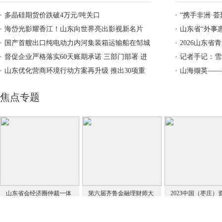
著
书画大赛启动
多晶硅期货价跌破4万元/吨关口
“携手非洲·
海岱光影耀香江！山东向世界亮出影视新名片
山东省“外事
国产首艘出口纯电动力内河集装箱运输船在邹城
活动成功举办
2026山东
下水 山东造“绿舟”驶向国际市场
督促企业严格落实60天账期承诺 三部门部署 进
记者手记：雪
一步规范新能源汽车产业竞争秩序
山东优化营商环境行动方案再升级 推出30项重
达
山海撷英——
点措施
南举办
焦点专题
山东省会经济圈仲裁一体
第六届齐鲁金融理财师大
2023中国（枣庄）
化发展联盟
赛
能高质量发展大会