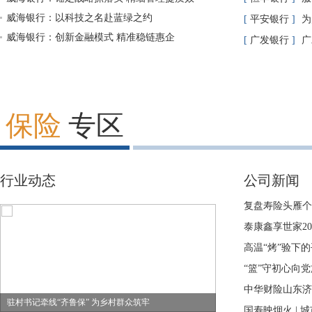
威海银行：以科技之名赴蓝绿之约
行以高质量金融
[
平安银行
]
为
威海银行：创新金融模式 精准稳链惠企
国平安乡村振兴
[
广发银行
]
广
的“广发样本”
保险
专区
行业动态
公司新闻
复盘寿险头雁个
稳固“基本盘”
泰康鑫享世家2
供“稳健+传承+
高温“烤”验下
温理赔一线纪实
“篮”守初心向
财险举办庆祝建
中华财险山东济
驻村书记牵线“齐鲁保” 为乡村群众筑牢
动
国寿映烟火 |