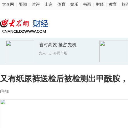
大众网
|
要闻
|
时评
|
山东
|
体育
|
娱乐
|
书画
|
财经
|
教育
|
旅
省时高效 抢占先机
先人一步 布局市场
又有纸尿裤送检后被检测出甲酰胺，涉及
[详细]
牌，检测机构：按客户要求正常检测