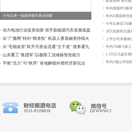
政策加码 海洋
年内港股IPO募
今年以来一线城市楼市逐步回暖
年内A股国有控股
征
今年以来近350
动力电池行业提质创新 筑牢新能源汽车发展底盘
28只创新药主题
从“广撒网”转向“精准投” 机器人赛道融资持续火
上市公司加速推
热
从“毛细血管”跃升为资金流通“主干道” 债券通九
年内338家A股
1.3万亿元超长
年蝶变
山东重工“集团军”以极限工况锤炼智造能力
年内A股公司拟回
平衡“活力”与“秩序” 各地解锁外摆经济新玩法
0531-85196018
DZWWWCJ