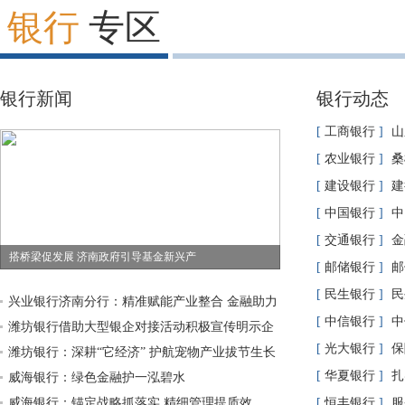
银行
专区
银行新闻
银行动态
[
工商银行
]
山
产业转型升级
[
农业银行
]
桑
[
建设银行
]
建
拥军初心显担当
[
中国银行
]
中
融，支持重点产
[
交通银行
]
金
搭桥梁促发展 济南政府引导基金新兴产
何点燃山东夏日
[
邮储银行
]
邮
业专场路演活动举行
知识宣传活动
[
民生银行
]
民
兴业银行济南分行：精准赋能产业整合 金融助力
币安全网 守好
[
中信银行
]
中
能源升级
潍坊银行借助大型银企对接活动积极宣传明示企
——防范利用银
[
光大银行
]
保
业贷款综合融资成本工作
潍坊银行：深耕“它经济” 护航宠物产业拔节生长
大银行全面开展
[
华夏银行
]
扎
威海银行：绿色金融护一泓碧水
威海银行：锚定战略抓落实 精细管理提质效
[
恒丰银行
]
服