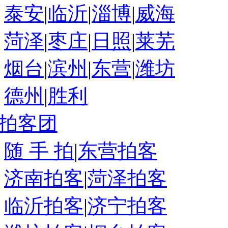
泰安
|
临沂
|
淄博
|
威海
菏泽
|
枣庄
|
日照
|
莱芜
烟台
|
滨州
|
东营
|
潍坊
德州
|
胜利
拍客团
随 手 拍
|
东营拍客
济南拍客
|
菏泽拍客
临沂拍客
|
济宁拍客