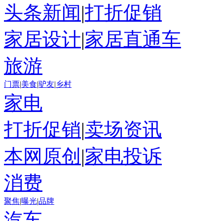
头条新闻
|
打折促销
家居设计
|
家居直通车
旅游
门票
|
美食
|
驴友
|
乡村
家电
打折促销
|
卖场资讯
本网原创
|
家电投诉
消费
聚焦
|
曝光
|
品牌
汽车