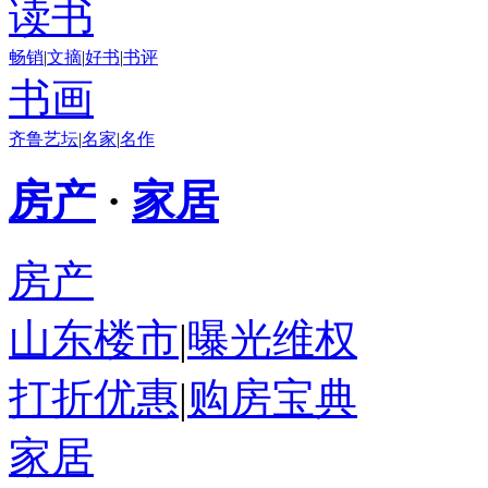
读书
畅销
|
文摘
|
好书
|
书评
书画
齐鲁艺坛
|
名家
|
名作
房产
·
家居
房产
山东楼市
|
曝光维权
打折优惠
|
购房宝典
家居