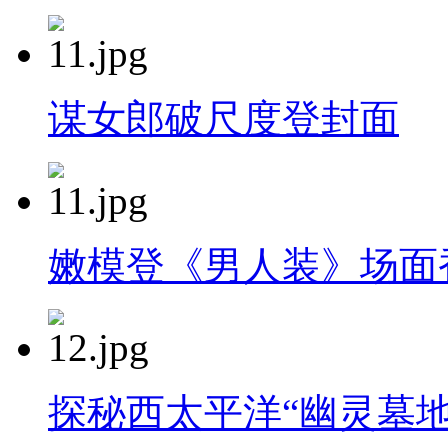
谋女郎破尺度登封面
嫩模登《男人装》场面
探秘西太平洋“幽灵墓