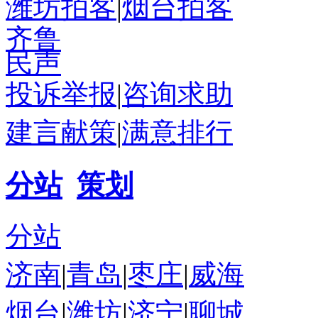
潍坊拍客
|
烟台拍客
齐鲁
民声
投诉举报
|
咨询求助
建言献策
|
满意排行
分站
策划
分站
济南
|
青岛
|
枣庄
|
威海
烟台
|
潍坊
|
济宁
|
聊城