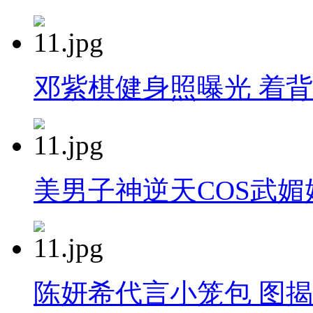
邓紫棋健身照曝光 着背
美男子神逆天COS武媚
陈妍希代言小笼包 图揭