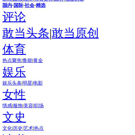
国内
·
国际
·
社会
·
精选
评论
敢当头条
|
敢当原创
体育
热点聚焦
|
鲁能
|
黄金
娱乐
娱乐头条
|
明星
|
电影
女性
情感
|
服饰
|
美容
|
职场
文史
文化
|
历史
|
艺术
|
热点