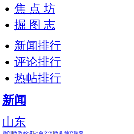
焦 点 坊
掘 图 志
新闻排行
评论排行
热帖排行
新闻
山东
新闻
|
政教
|
经济
|
社会
文体
|
政务
|
独立调查