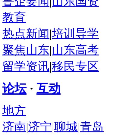
鲁企要闻
|
山东国资
教育
热点新闻
|
培训导学
聚焦山东
|
山东高考
留学资讯
|
移民专区
论坛
·
互动
地方
济南
|
济宁
|
聊城
|
青岛