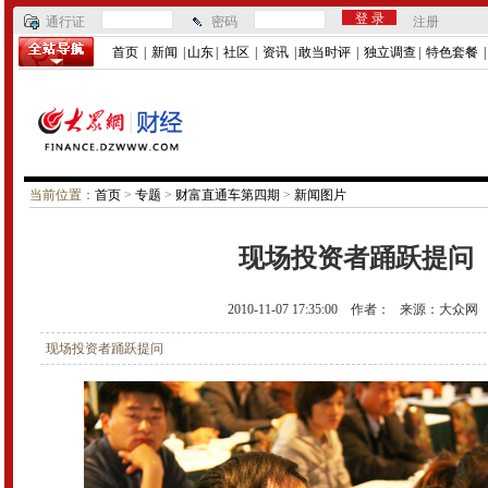
通行证
密码
注册
首页
|
新闻
|
山东
|
社区
|
资讯
|
敢当时评
|
独立调查
|
特色套餐
当前位置：
首页
>
专题
>
财富直通车第四期
>
新闻图片
现场投资者踊跃提问
2010-11-07 17:35:00
作者：
来源：
大众网
现场投资者踊跃提问