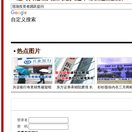
自定义搜索
热点图片
兴业银行有奖销售被疑暗
东方证券承销陷窘境 长
杉杉股份内衣三月两
登录名
密 码