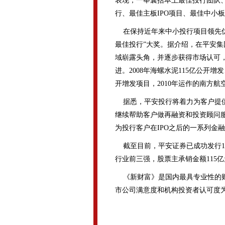
表现，一举囊括本土最佳投行团队
行、最佳主板IPO项目、最佳中小板
在保持近年来中小投行项目领先优
最佳投行”大奖。据介绍，在平安
域崭露头角，并逐步获得市场认可
进。2008年海螺水泥115亿公开增
开增发项目，2010年运作的南方航
据悉，平安投行将着力为客户提供
继续帮助客户做再融资和投资顾问
为投行客户在IPO之后的一系列金
截至目前，平安证券已成功发行10
行业前三强，股票主承销金额115
《新财富》是国内最具专业性的财
市公司满意度和机构投资者认可度