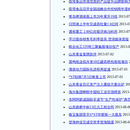
·
双塔食品凭借优质的产品提升品牌影响
·
双塔食品召开全国战略合作经销商年度
·
青岛啤酒港股上市20年累升19倍
2013-07
·
日照港上半年完成吞吐量1.6亿吨
2013-0
·
通裕重工 2.89亿控股济南冶科所
2013-07
·
孚日股份销售毛利率提高 澄清媒体质疑
·
联合化工3万吨三聚氰胺项目投产
2013-0
·
山东黄金复牌跌停
2013-07-02
·
晨鸣纸业拟斥资18亿建高档包装纸项目
·
潍柴动力国际化进程再提速
2013-07-01
·
*ST轻骑7月5日恢复上市
2013-07-01
·
山东黄金百亿资产注入重组方案出炉
20
·
海尔集团蝉联中国轻工业百强榜首
2013-
·
东阿阿胶成国际非遗节“生产性保护”典
·
山东路桥中标13亿元工程合同
2013-06-0
·
银宝集团晋升S*ST华塑第一大股东
2013
·
登海种业完成交班李登海隐退
2013-06-0