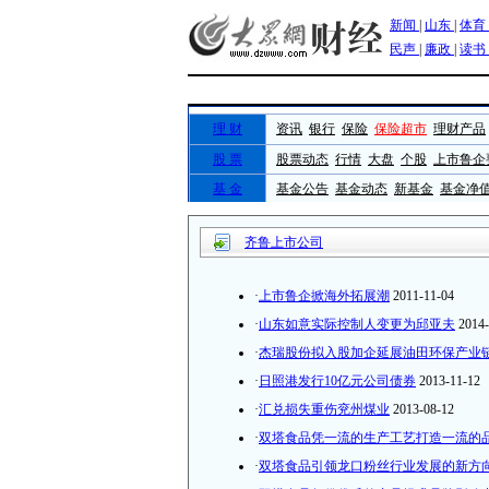
齐鲁上市公司
·
上市鲁企掀海外拓展潮
2011-11-04
·
山东如意实际控制人变更为邱亚夫
2014-
·
杰瑞股份拟入股加企延展油田环保产业
·
日照港发行10亿元公司债券
2013-11-12
·
汇兑损失重伤兖州煤业
2013-08-12
·
双塔食品凭一流的生产工艺打造一流的
·
双塔食品引领龙口粉丝行业发展的新方